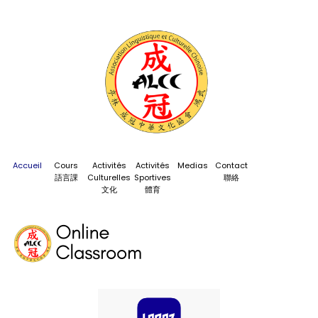
Accueil
Cours
Activités
Activités
Medias
Contact
語言課
Culturelles
Sportives
聯絡
文化
體育