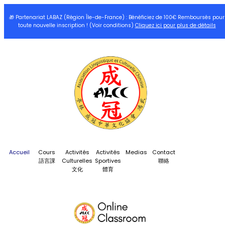
🎁 Partenariat LABAZ (Région Île-de-France) : Bénéficiez de 100€ Remboursés pour
toute nouvelle inscription ! (Voir conditions)
Cliquez ici pour plus de détails
Accueil
Cours
Activités
Activités
Medias
Contact
語言課
Culturelles
Sportives
聯絡
文化
體育